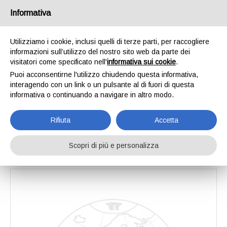
Informativa
Utilizziamo i cookie, inclusi quelli di terze parti, per raccogliere
informazioni sull’utilizzo del nostro sito web da parte dei
Home
Catalogo
Socs reversibili e vomeri a lancia
visitatori come specificato nell'
informativa sui cookie
.
Soc a 2 punte 2 fori quadri
Puoi acconsentirne l'utilizzo chiudendo questa informativa,
Soc a 2 punte 2
interagendo con un link o un pulsante al di fuori di questa
informativa o continuando a navigare in altro modo.
fori quadri
Rifiuta
Accetta
Scopri di più e personalizza