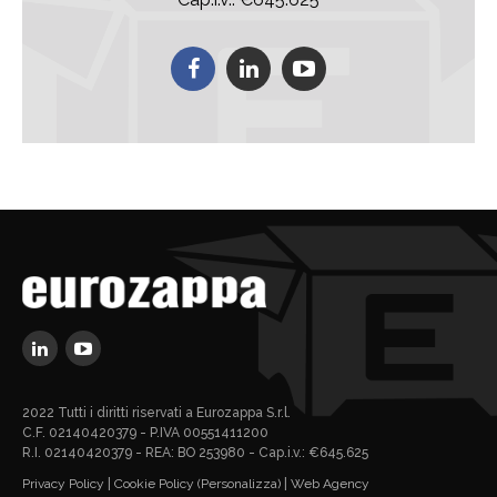
2022 Tutti i diritti riservati a Eurozappa S.r.l.
C.F. 02140420379 - P.IVA 00551411200
R.I. 02140420379 - REA: BO 253980 - Cap.i.v.: €645.625
Privacy Policy
|
Cookie Policy
(Personalizza)
|
Web Agency