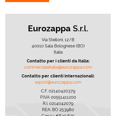
Eurozappa
S.r.l.
Via Stelloni, 12/B
40010 Sala Bolognese (BO)
Italia
Contatto per i clienti da Italia:
commercialeitalia@eurozappa.com
Contatto per clienti internazionali:
export@eurozappa.com
C.F. 02140420379
P.IVA 00551411200
R.I. 0214042079
REA: BO 253980
Cap.i.v.: €645.625