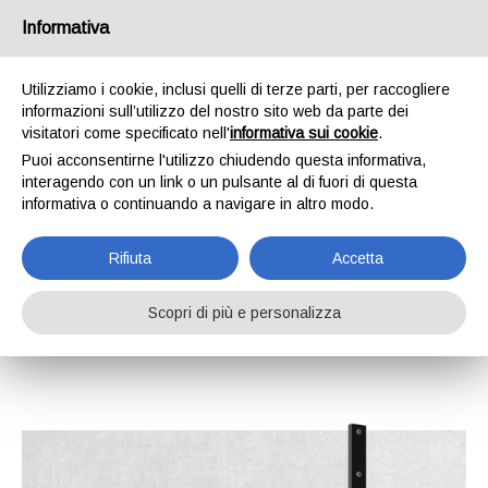
Informativa
Utilizziamo i cookie, inclusi quelli di terze parti, per raccogliere
informazioni sull’utilizzo del nostro sito web da parte dei
Home
Catalogo
Componenti e sistemi per coltivatori
visitatori come specificato nell'
informativa sui cookie
.
Componenti e
Puoi acconsentirne l'utilizzo chiudendo questa informativa,
interagendo con un link o un pulsante al di fuori di questa
sistemi per
informativa o continuando a navigare in altro modo.
coltivatori
Rifiuta
Accetta
Scopri di più e personalizza