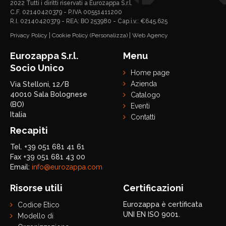
2022 Tutti i diritti riservati a Eurozappa S.r.l.
C.F. 02140420379 - P.IVA 00551411200
R.I. 02140420379 - REA: BO 253980 - Cap.i.v.: €645.625
Privacy Policy
|
Cookie Policy
(Personalizza)
|
Web Agency
Eurozappa S.r.l.
Menu
Socio Unico
Home page
Azienda
Via Stelloni, 12/B
40010 Sala Bolognese
Catalogo
(BO)
Eventi
Italia
Contatti
Recapiti
Tel. +39 051 681 41 61
Fax +39 051 681 43 00
Email:
info@eurozappa.com
Risorse utili
Certificazioni
Eurozappa è certificata
Codice Etico
UNI EN ISO 9001.
Modello di