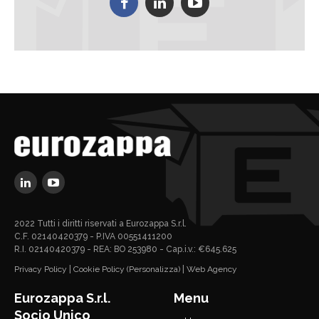
2022 Tutti i diritti riservati a Eurozappa S.r.l.
C.F. 02140420379 - P.IVA 00551411200
R.I. 02140420379 - REA: BO 253980 - Cap.i.v.: €645.625
Privacy Policy
|
Cookie Policy
(Personalizza)
|
Web Agency
Eurozappa S.r.l.
Menu
Socio Unico