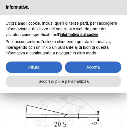
Informativa
Utilizziamo i cookie, inclusi quelli di terze parti, per raccogliere
informazioni sull’utilizzo del nostro sito web da parte dei
Home
Catalogo
Lame per tosatrici da prato
Coltello fresato
visitatori come specificato nell'
informativa sui cookie
.
Coltello fresato
Puoi acconsentirne l'utilizzo chiudendo questa informativa,
interagendo con un link o un pulsante al di fuori di questa
informativa o continuando a navigare in altro modo.
Rifiuta
Accetta
Scopri di più e personalizza