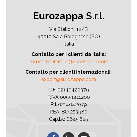
Eurozappa
S.r.l.
Via Stelloni, 12/B
40010 Sala Bolognese (BO)
Italia
Contatto per i clienti da Italia:
commercialeitalia@eurozappa.com
Contatto per clienti internazionali:
export@eurozappa.com
C.F. 02140420379
P.IVA 00551411200
R.I. 0214042079
REA: BO 253980
Cap.i.v.: €645.625