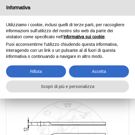
Informativa
Utilizziamo i cookie, inclusi quelli di terze parti, per raccogliere
informazioni sull’utilizzo del nostro sito web da parte dei
Home
Catalogo
Lame per tosatrici da prato
Coltello 029A
visitatori come specificato nell'
informativa sui cookie
.
Coltello 029A
Puoi acconsentirne l'utilizzo chiudendo questa informativa,
interagendo con un link o un pulsante al di fuori di questa
informativa o continuando a navigare in altro modo.
Rifiuta
Accetta
Scopri di più e personalizza