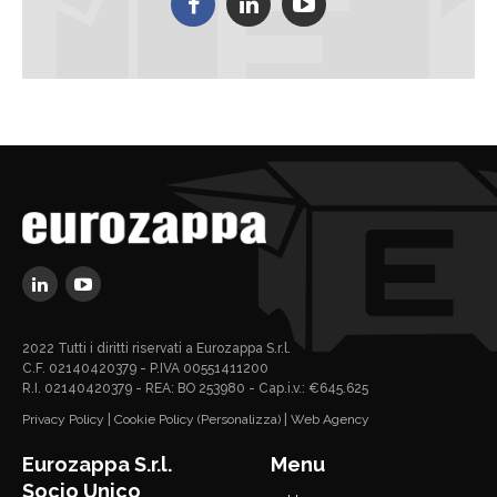
2022 Tutti i diritti riservati a Eurozappa S.r.l.
C.F. 02140420379 - P.IVA 00551411200
R.I. 02140420379 - REA: BO 253980 - Cap.i.v.: €645.625
Privacy Policy
|
Cookie Policy
(Personalizza)
|
Web Agency
Eurozappa S.r.l.
Menu
Socio Unico