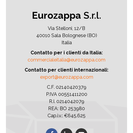
Eurozappa
S.r.l.
Via Stelloni, 12/B
40010 Sala Bolognese (BO)
Italia
Contatto per i clienti da Italia:
commercialeitalia@eurozappa.com
Contatto per clienti internazionali:
export@eurozappa.com
C.F. 02140420379
P.IVA 00551411200
R.I. 0214042079
REA: BO 253980
Cap.i.v.: €645.625