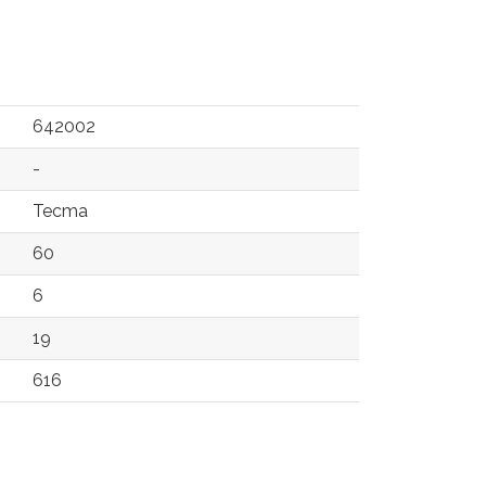
642002
-
Tecma
60
6
19
616