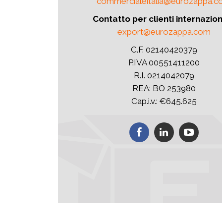
commercialeitalia@eurozappa.
Contatto per clienti internazion
export@eurozappa.com
C.F. 02140420379
P.IVA 00551411200
R.I. 0214042079
REA: BO 253980
Cap.i.v.: €645.625