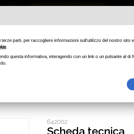
talogo
Eventi
Contatti
di terze parti, per raccogliere informazioni sull’utilizzo del nostro sito
Home
Catalogo
Lame per tosatrici da prato
Lama rasaerba
okie
.
Lama rasaerb
endo questa informativa, interagendo con un link o un pulsante al di f
odo.
642002
Scheda tecnica