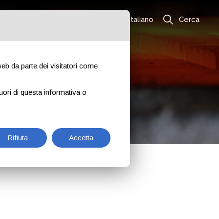
Italiano
Cerca
 web da parte dei visitatori come
a
uori di questa informativa o
Rifiuta
Accetta