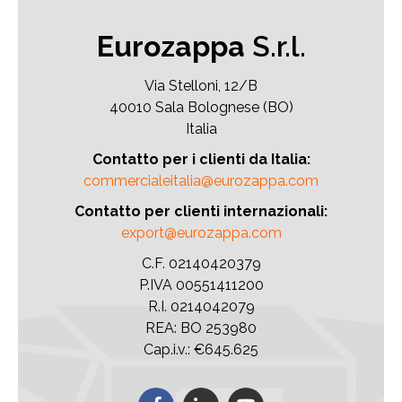
Eurozappa
S.r.l.
Via Stelloni, 12/B
40010 Sala Bolognese (BO)
Italia
Contatto per i clienti da Italia:
commercialeitalia@eurozappa.com
Contatto per clienti internazionali:
export@eurozappa.com
C.F. 02140420379
P.IVA 00551411200
R.I. 0214042079
REA: BO 253980
Cap.i.v.: €645.625