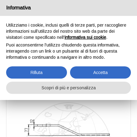
Informativa
Utilizziamo i cookie, inclusi quelli di terze parti, per raccogliere
informazioni sull’utilizzo del nostro sito web da parte dei
Home
Catalogo
Lame per tosatrici da prato
Coltello rasaerba
visitatori come specificato nell'
informativa sui cookie
.
Coltello rasaerba
Puoi acconsentirne l'utilizzo chiudendo questa informativa,
interagendo con un link o un pulsante al di fuori di questa
informativa o continuando a navigare in altro modo.
Rifiuta
Accetta
Scopri di più e personalizza