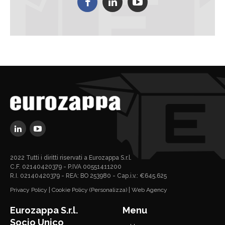
2022 Tutti i diritti riservati a Eurozappa S.r.l.
C.F. 02140420379 - P.IVA 00551411200
R.I. 02140420379 - REA: BO 253980 - Cap.i.v.: €645.625
Privacy Policy
|
Cookie Policy
(Personalizza)
|
Web Agency
Eurozappa S.r.l.
Menu
Socio Unico