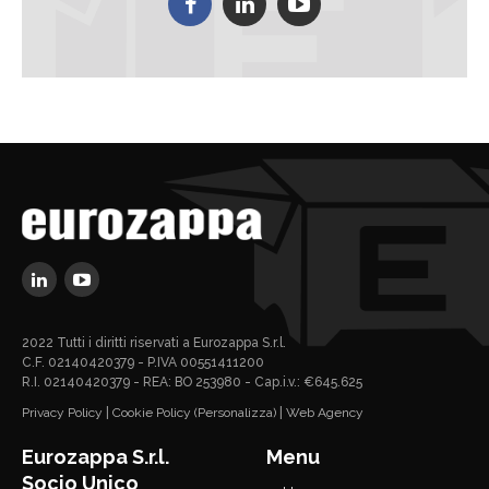
2022 Tutti i diritti riservati a Eurozappa S.r.l.
C.F. 02140420379 - P.IVA 00551411200
R.I. 02140420379 - REA: BO 253980 - Cap.i.v.: €645.625
Privacy Policy
|
Cookie Policy
(Personalizza)
|
Web Agency
Eurozappa S.r.l.
Menu
Socio Unico