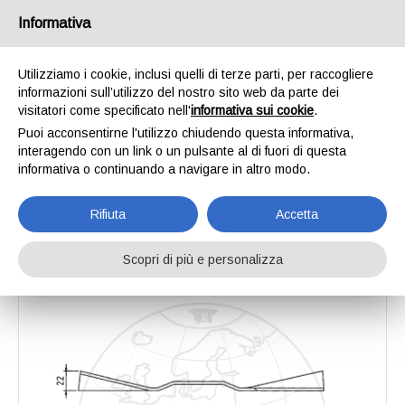
Informativa
Utilizziamo i cookie, inclusi quelli di terze parti, per raccogliere
informazioni sull’utilizzo del nostro sito web da parte dei
Home
Catalogo
Lame per tosatrici da prato
Lama rasaerba
visitatori come specificato nell'
informativa sui cookie
.
Lama rasaerba
Puoi acconsentirne l'utilizzo chiudendo questa informativa,
interagendo con un link o un pulsante al di fuori di questa
informativa o continuando a navigare in altro modo.
Rifiuta
Accetta
Scopri di più e personalizza