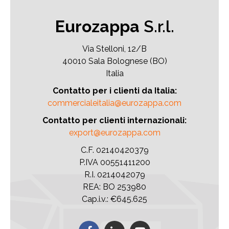
Eurozappa
S.r.l.
Via Stelloni, 12/B
40010 Sala Bolognese (BO)
Italia
Contatto per i clienti da Italia:
commercialeitalia@eurozappa.com
Contatto per clienti internazionali:
export@eurozappa.com
C.F. 02140420379
P.IVA 00551411200
R.I. 0214042079
REA: BO 253980
Cap.i.v.: €645.625